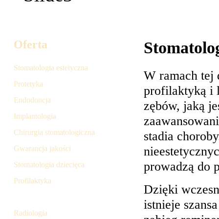
Oferta
Stomatolo
Stomatologia estetyczna
W ramach tej 
Protetyka
profilaktyką i
Endodoncja
zębów, jaką je
Implantologia
zaawansowani
Chirurgia stomatologiczna
stadia choroby
nieestetyczny
Gwarancja jakości
prowadzą do p
Stomatologia dziecięca
Profilaktyka
Dzięki wczes
Stomatologia zachowawcza
istnieje szans
Radiologia