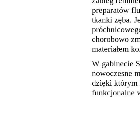
zabieg reminer
preparatów fl
tkanki zęba. J
próchnicowego
chorobowo zmi
materiałem k
W gabinecie S
nowoczesne ma
dzięki którym
funkcjonalne 