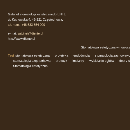
Gabinet stomatologii estetycznej DIENTE
ul. Kutnowska 4, 42-221 Częstochowa,
tel. kom.: +48 533 554 000
e-mail:
gabinet@diente.pl
http://www.diente.pl
Stomatologia estetyczna w nowocz
Tagi:
stomatologia estetyczna
|
protetyka
|
endodoncja
|
stomatologia zachowaw
|
stomatologia częstochowa
|
protetyk
|
implanty
|
wybielanie zębów
|
dobry s
|
Stomatologia estetyczna