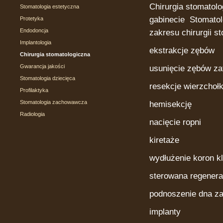
Chirurgia stomatolo
Stomatologia estetyczna
gabinecie Stomato
Protetyka
Endodoncja
zakresu chirurgii s
Implantologia
ekstrakcje zębów
Chirurgia stomatologiczna
Gwarancja jakości
usunięcie zębów za
Stomatologia dziecięca
resekcje wierzchoł
Profilaktyka
Stomatologia zachowawcza
hemisekcję
Radiologia
nacięcie ropni
kiretaże
wydłużenie koron k
sterowana regenera
podnoszenie dna za
implanty